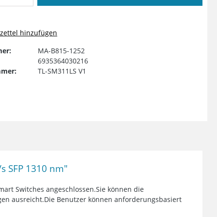
ettel hinzufügen
er:
MA-B815-1252
6935364030216
mmer:
TL-SM311LS V1
/s SFP 1310 nm"
art Switches angeschlossen.Sie können die
ngen ausreicht.Die Benutzer können anforderungsbasiert