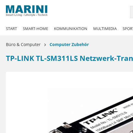
springen
Zur Hauptnavigation springen
START
SMART-HOME
KOMMUNIKATION
MULTIMEDIA
SPORT
Büro & Computer
Computer Zubehör
TP-LINK TL-SM311LS Netzwerk-Trans
Bildergalerie überspringen