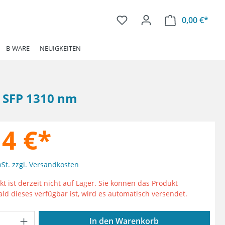
0,00 €*
Ware
B-WARE
NEUIGKEITEN
 SFP 1310 nm
14 €*
wSt. zzgl. Versandkosten
t ist derzeit nicht auf Lager. Sie können das Produkt
ald dieses verfügbar ist, wird es automatisch versendet.
Anzahl: Gib den gewünschten Wert ein od
In den Warenkorb