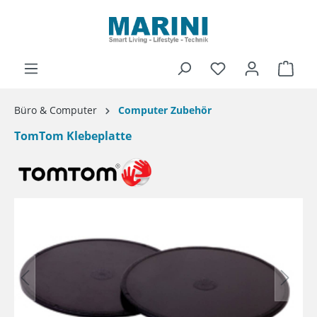
alt springen
Ware
Büro & Computer
Computer Zubehör
TomTom Klebeplatte
Bildergalerie überspringen