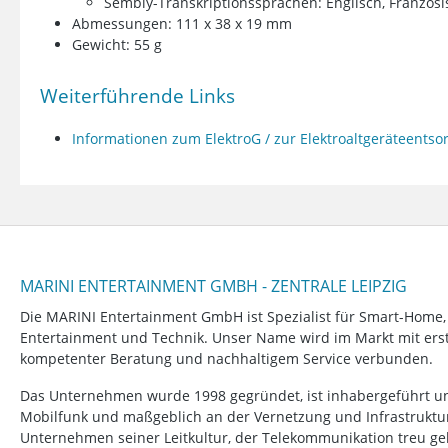
Sembly-Transkriptionssprachen: Englisch, Französi
Abmessungen: 111 x 38 x 19 mm
Gewicht: 55 g
Weiterführende Links
Informationen zum ElektroG / zur Elektroaltgeräteents
MARINI ENTERTAINMENT GMBH - ZENTRALE LEIPZIG
Die MARINI Entertainment GmbH ist Spezialist für Smart-Home
Entertainment und Technik. Unser Name wird im Markt mit erstk
kompetenter Beratung und nachhaltigem Service verbunden.
Das Unternehmen wurde 1998 gegründet, ist inhabergeführt un
Mobilfunk und maßgeblich an der Vernetzung und Infrastruktur b
Unternehmen seiner Leitkultur, der Telekommunikation treu ge