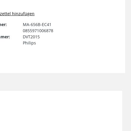
ettel hinzufügen
er:
MA-656B-EC41
0855971006878
mmer:
DVT2015
Philips