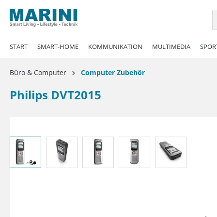
springen
Zur Hauptnavigation springen
START
SMART-HOME
KOMMUNIKATION
MULTIMEDIA
SPORT
Büro & Computer
Computer Zubehör
Philips DVT2015
Bildergalerie überspringen