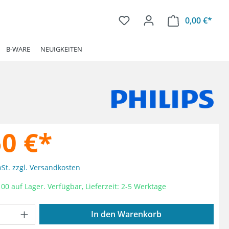
0,00 €*
Ware
B-WARE
NEUIGKEITEN
50 €*
wSt. zzgl. Versandkosten
00 auf Lager. Verfügbar, Lieferzeit: 2-5 Werktage
Anzahl: Gib den gewünschten Wert ein od
In den Warenkorb