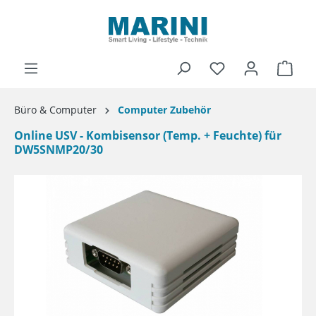
alt springen
Ware
Büro & Computer
Computer Zubehör
Online USV - Kombisensor (Temp. + Feuchte) für
DW5SNMP20/30
Bildergalerie überspringen