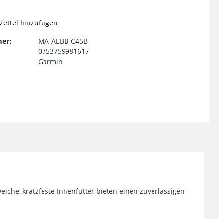
ettel hinzufügen
er:
MA-AEBB-C45B
0753759981617
Garmin
weiche, kratzfeste Innenfutter bieten einen zuverlässigen