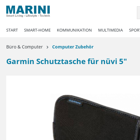
springen
Zur Hauptnavigation springen
START
SMART-HOME
KOMMUNIKATION
MULTIMEDIA
SPORT
Büro & Computer
Computer Zubehör
Garmin Schutztasche für nüvi 5"
Bildergalerie überspringen