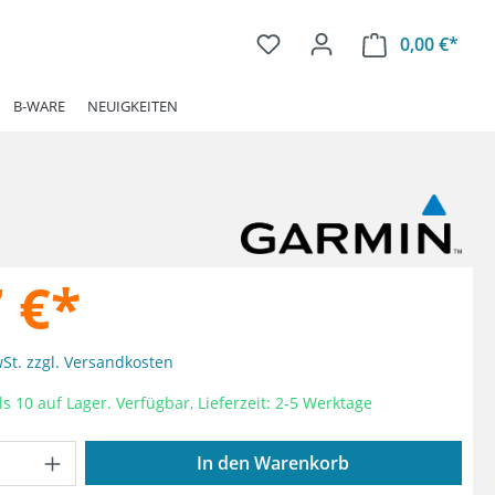
0,00 €*
Ware
B-WARE
NEUIGKEITEN
 €*
wSt. zzgl. Versandkosten
s 10 auf Lager. Verfügbar, Lieferzeit: 2-5 Werktage
Anzahl: Gib den gewünschten Wert ein od
In den Warenkorb