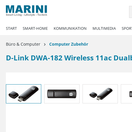
springen
Zur Hauptnavigation springen
START
SMART-HOME
KOMMUNIKATION
MULTIMEDIA
SPORT
Büro & Computer
Computer Zubehör
D-Link DWA-182 Wireless 11ac Dua
Bildergalerie überspringen