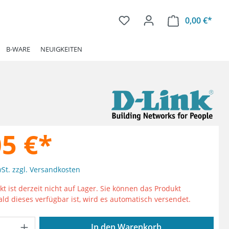
0,00 €*
Ware
B-WARE
NEUIGKEITEN
05 €*
wSt. zzgl. Versandkosten
t ist derzeit nicht auf Lager. Sie können das Produkt
ald dieses verfügbar ist, wird es automatisch versendet.
Anzahl: Gib den gewünschten Wert ein od
In den Warenkorb