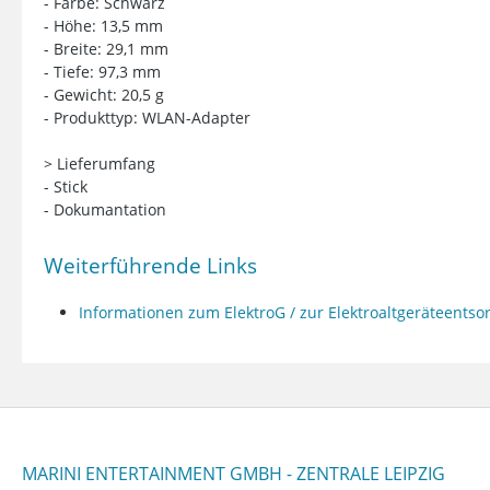
- Farbe: Schwarz
- Höhe: 13,5 mm
- Breite: 29,1 mm
- Tiefe: 97,3 mm
- Gewicht: 20,5 g
- Produkttyp: WLAN-Adapter
> Lieferumfang
- Stick
- Dokumantation
Weiterführende Links
Informationen zum ElektroG / zur Elektroaltgeräteents
MARINI ENTERTAINMENT GMBH - ZENTRALE LEIPZIG