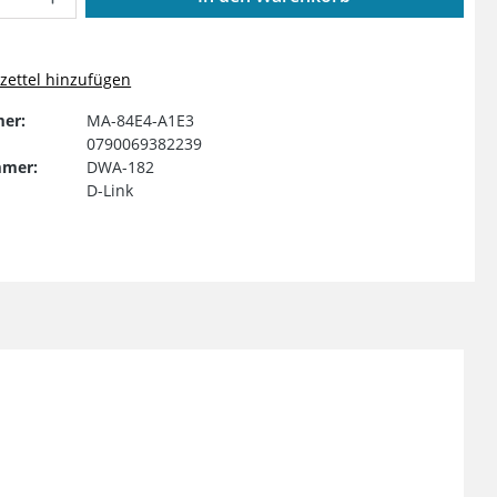
ettel hinzufügen
er:
MA-84E4-A1E3
0790069382239
mmer:
DWA-182
D-Link