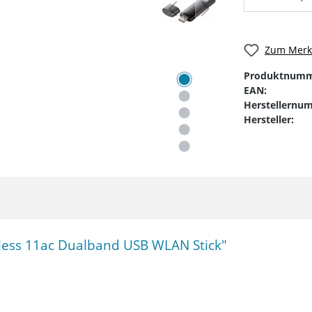
Zum Merkz
Produktnumm
EAN:
Herstellernu
Hersteller:
less 11ac Dualband USB WLAN Stick"