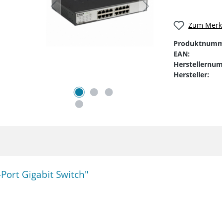
Zum Merkz
Produktnumm
EAN:
Herstellernu
Hersteller:
ort Gigabit Switch"