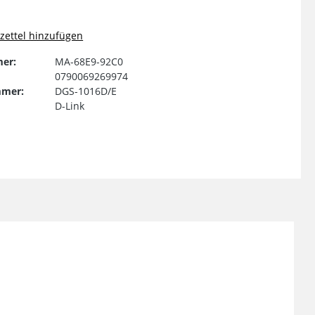
ettel hinzufügen
er:
MA-68E9-92C0
0790069269974
mmer:
DGS-1016D/E
D-Link