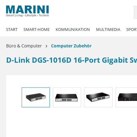
springen
Zur Hauptnavigation springen
START
SMART-HOME
KOMMUNIKATION
MULTIMEDIA
SPORT
Büro & Computer
Computer Zubehör
D-Link DGS-1016D 16-Port Gigabit S
Bildergalerie überspringen