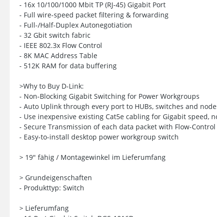
- 16x 10/100/1000 Mbit TP (RJ-45) Gigabit Port
- Full wire-speed packet filtering & forwarding
- Full-/Half-Duplex Autonegotiation
- 32 Gbit switch fabric
- IEEE 802.3x Flow Control
- 8K MAC Address Table
- 512K RAM for data buffering
>Why to Buy D-Link:
- Non-Blocking Gigabit Switching for Power Workgroups
- Auto Uplink through every port to HUBs, switches and nod
- Use inexpensive existing Cat5e cabling for Gigabit speed, n
- Secure Transmission of each data packet with Flow-Control
- Easy-to-install desktop power workgroup switch
> 19" fähig / Montagewinkel im Lieferumfang
> Grundeigenschaften
- Produkttyp: Switch
> Lieferumfang