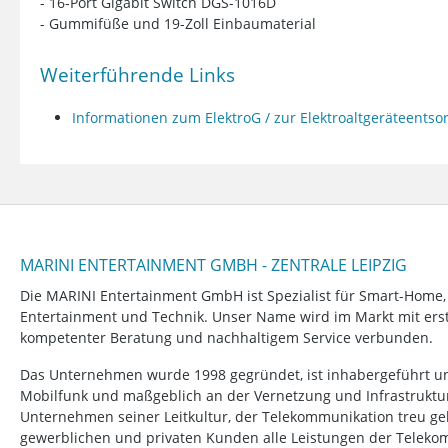
- 16-Port Gigabit Switch DGS-1016D
- Gummifüße und 19-Zoll Einbaumaterial
Weiterführende Links
Informationen zum ElektroG / zur Elektroaltgeräteents
MARINI ENTERTAINMENT GMBH - ZENTRALE LEIPZIG
Die MARINI Entertainment GmbH ist Spezialist für Smart-Home
Entertainment und Technik. Unser Name wird im Markt mit erstk
kompetenter Beratung und nachhaltigem Service verbunden.
Das Unternehmen wurde 1998 gegründet, ist inhabergeführt un
Mobilfunk und maßgeblich an der Vernetzung und Infrastruktur b
Unternehmen seiner Leitkultur, der Telekommunikation treu ge
gewerblichen und privaten Kunden alle Leistungen der Telek