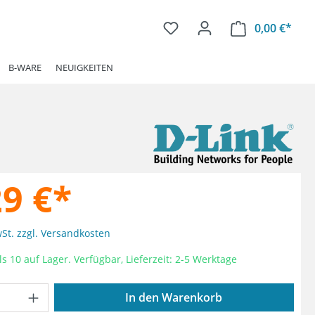
0,00 €*
Ware
B-WARE
NEUIGKEITEN
29 €*
wSt. zzgl. Versandkosten
s 10 auf Lager. Verfügbar, Lieferzeit: 2-5 Werktage
Anzahl: Gib den gewünschten Wert ein od
In den Warenkorb