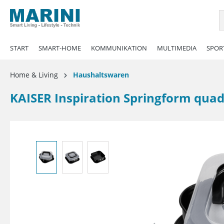
springen
Zur Hauptnavigation springen
START
SMART-HOME
KOMMUNIKATION
MULTIMEDIA
SPORT
Home & Living
Haushaltswaren
KAISER Inspiration Springform quad
Bildergalerie überspringen