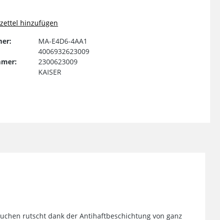
ettel hinzufügen
er:
MA-E4D6-4AA1
4006932623009
mmer:
2300623009
KAISER
Kuchen rutscht dank der Antihaftbeschichtung von ganz