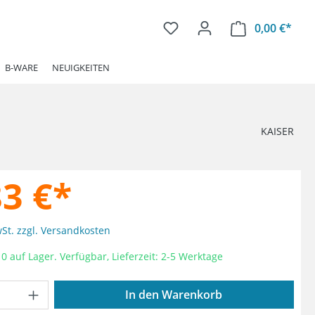
0,00 €*
Ware
B-WARE
NEUIGKEITEN
KAISER
83 €*
wSt. zzgl. Versandkosten
0 auf Lager. Verfügbar, Lieferzeit: 2-5 Werktage
Anzahl: Gib den gewünschten Wert ein od
In den Warenkorb