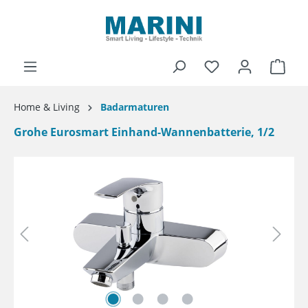
alt springen
Ware
Home & Living
Badarmaturen
Grohe Eurosmart Einhand-Wannenbatterie, 1/2
Bildergalerie überspringen