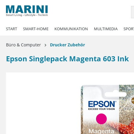
springen
Zur Hauptnavigation springen
START
SMART-HOME
KOMMUNIKATION
MULTIMEDIA
SPORT
Büro & Computer
Drucker Zubehör
Epson Singlepack Magenta 603 Ink
Bildergalerie überspringen