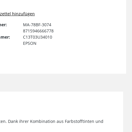
ettel hinzufügen
er:
MA-78BF-3074
8715946666778
mmer:
C13T03U34010
EPSON
ten. Dank ihrer Kombination aus Farbstofftinten und