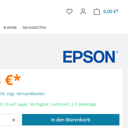
0,00 €*
Ware
B-WARE
NEUIGKEITEN
 €*
wSt. zzgl. Versandkosten
s 10 auf Lager. Verfügbar, Lieferzeit: 2-5 Werktage
Anzahl: Gib den gewünschten Wert ein od
In den Warenkorb